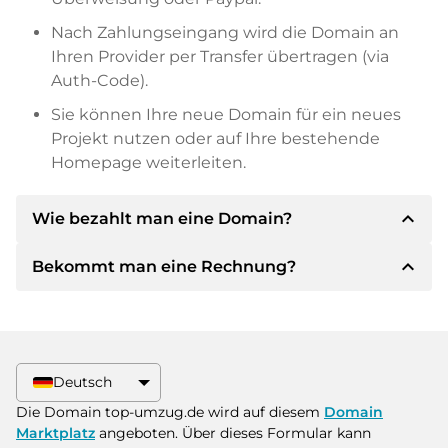
Nach Zahlungseingang wird die Domain an
Ihren Provider per Transfer übertragen (via
Auth-Code).
Sie können Ihre neue Domain für ein neues
Projekt nutzen oder auf Ihre bestehende
Homepage weiterleiten.
expand_less
Wie bezahlt man eine Domain?
expand_less
Bekommt man eine Rechnung?
Nach einer Einigung wird der Inhaber Ihnen die
Details der Zahlung mitteilen. Der Inhaber wird
Ihnen dann die SEPA Bankdetails mitteilen und
Ja, der Verkäufer wird Ihnen eine
auf Wunsch auch Paypal oder weitere
ordnungsgemäße Rechnung senden. Bei
Zahlungsmethoden anbieten.
größeren Kaufpreisen bekommen Sie auf
Deutsch
Wunsch auch einen zusätzlichen Kaufvertrag.
Bitte geben Sie bei der Überweisung immer
Die Domain top-umzug.de wird auf diesem
Domain
den Domainnamen und die
Marktplatz
angeboten. Über dieses Formular kann
Rechnungsnummer an.