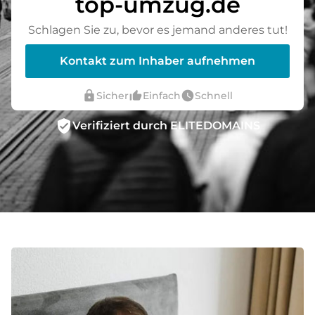
top-umzug.de
Schlagen Sie zu, bevor es jemand anderes tut!
Kontakt zum Inhaber aufnehmen
lock
thumb_up_alt
watch_later
Sicher
Einfach
Schnell
verified_user
Verifiziert durch ELITEDOMAINS